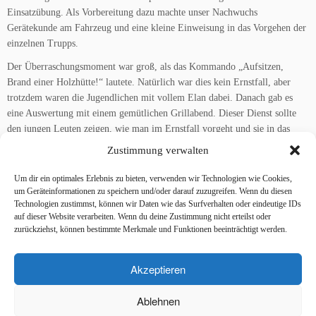
Einsatzübung. Als Vorbereitung dazu machte unser Nachwuchs
Gerätekunde am Fahrzeug und eine kleine Einweisung in das Vorgehen der
einzelnen Trupps.
Der Überraschungsmoment war groß, als das Kommando „Aufsitzen,
Brand einer Holzhütte!“ lautete. Natürlich war dies kein Ernstfall, aber
trotzdem waren die Jugendlichen mit vollem Elan dabei. Danach gab es
eine Auswertung mit einem gemütlichen Grillabend. Dieser Dienst sollte
den jungen Leuten zeigen, wie man im Ernstfall vorgeht und sie in das
Feuerwehrgeschehen langsam einführen. Alles in allem war es ein
Zustimmung verwalten
gelungener Tag und das Feedback für unsere Jugendwarte war großartig.
Um dir ein optimales Erlebnis zu bieten, verwenden wir Technologien wie Cookies,
um Geräteinformationen zu speichern und/oder darauf zuzugreifen. Wenn du diesen
Technologien zustimmst, können wir Daten wie das Surfverhalten oder eindeutige IDs
auf dieser Website verarbeiten. Wenn du deine Zustimmung nicht erteilst oder
Interesse an der Feuerwehr oder Jugendfeuerwehr?
zurückziehst, können bestimmte Merkmale und Funktionen beeinträchtigt werden.
Komm einfach zum nächsten Dienst!
Akzeptieren
Treffpunkt: Gerätehaus Starbach.
Ablehnen