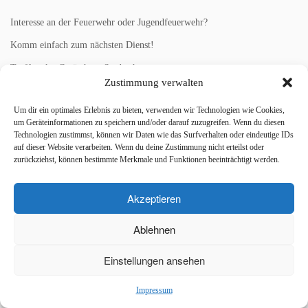
Interesse an der Feuerwehr oder Jugendfeuerwehr?
Komm einfach zum nächsten Dienst!
Treffpunkt: Gerätehaus Starbach.
Zustimmung verwalten
Um dir ein optimales Erlebnis zu bieten, verwenden wir Technologien wie Cookies,
um Geräteinformationen zu speichern und/oder darauf zuzugreifen. Wenn du diesen
Technologien zustimmst, können wir Daten wie das Surfverhalten oder eindeutige IDs
·
© 2026
Förderverein der Freiwilligen Feuerwehr Starbach e.V.
·
Präsentiert von
·
auf dieser Website verarbeiten. Wenn du deine Zustimmung nicht erteilst oder
Entworfen mit dem
Customizr-Theme
·
zurückziehst, können bestimmte Merkmale und Funktionen beeinträchtigt werden.
Akzeptieren
Ablehnen
Einstellungen ansehen
Impressum