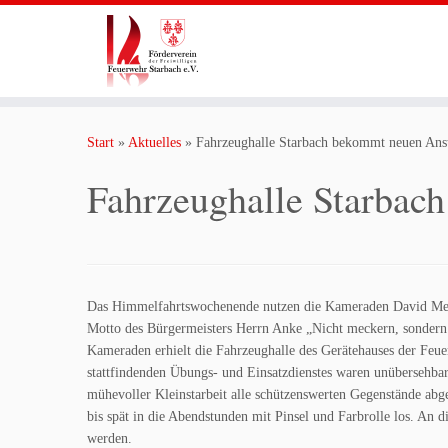
Zum
Inhalt
Start
»
Aktuelles
»
Fahrzeughalle Starbach bekommt neuen Ans
springen
Fahrzeughalle Starbac
Das Himmelfahrtswochenende nutzen die Kameraden David Meyer
Motto des Bürgermeisters Herrn Anke „Nicht meckern, sondern 
Kameraden erhielt die Fahrzeughalle des Gerätehauses der Feuer
stattfindenden Übungs- und Einsatzdienstes waren unübersehba
mühevoller Kleinstarbeit alle schützenswerten Gegenstände ab
bis spät in die Abendstunden mit Pinsel und Farbrolle los. An d
werden.