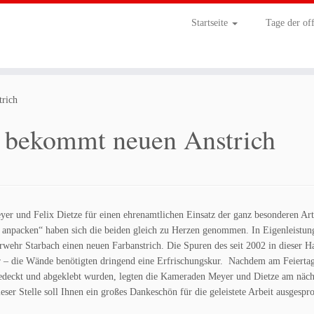
Startseite
Tage der of
trich
h bekommt neuen Anstrich
 und Felix Dietze für einen ehrenamtlichen Einsatz der ganz besonderen Art
anpacken“ haben sich die beiden gleich zu Herzen genommen. In Eigenleistun
wehr Starbach einen neuen Farbanstrich. Die Spuren des seit 2002 in dieser Ha
r – die Wände benötigten dringend eine Erfrischungskur. Nachdem am Feiertag 
gedeckt und abgeklebt wurden, legten die Kameraden Meyer und Dietze am näc
ieser Stelle soll Ihnen ein großes Dankeschön für die geleistete Arbeit ausgespr