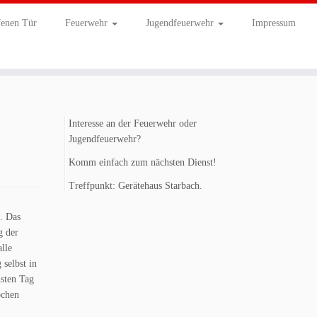
fenen Tür
Feuerwehr
Jugendfeuerwehr
Impressum
Interesse an der Feuerwehr oder
Jugendfeuerwehr?
Komm einfach zum nächsten Dienst!
Treffpunkt: Gerätehaus Starbach.
. Das
g der
lle
selbst in
hsten Tag
ochen