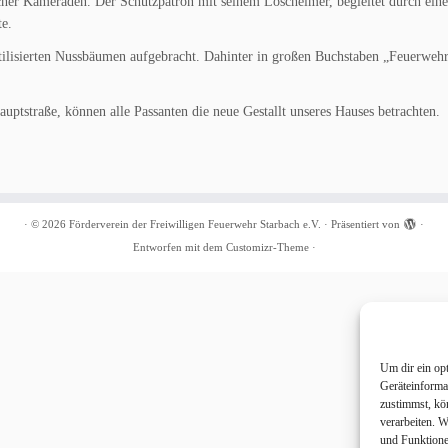
cher Kameraden. Der Schutzpatron mit seinem Löscheimer, begleitet durch ein
te.
tilisierten Nussbäumen aufgebracht. Dahinter in großen Buchstaben „Feuerweh
ptstraße, können alle Passanten die neue Gestallt unseres Hauses betrachten.
·
© 2026
Förderverein der Freiwilligen Feuerwehr Starbach e.V.
·
Präsentiert von
·
Entworfen mit dem
Customizr-Theme
·
Um dir ein op
Geräteinforma
zustimmst, kö
verarbeiten. 
und Funktione