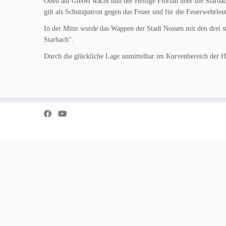
Oben am Giebel wacht nun der Heilige Florian über die Starba
gilt als Schutzpatron gegen das Feuer und für die Feuerwehrleu
In der Mitte wurde das Wappen der Stadt Nossen mit den drei s
Starbach“.
Durch die glückliche Lage unmittelbar im Kurvenbereich der Hau