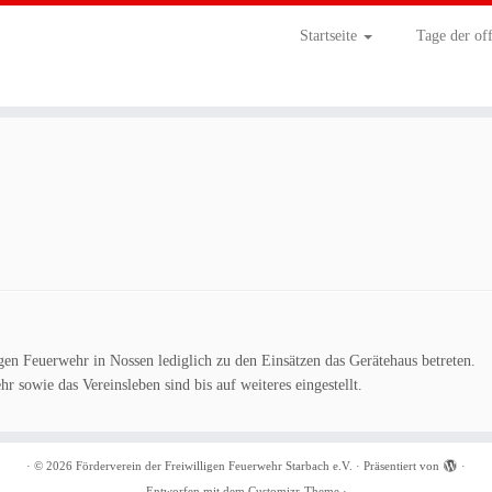
Startseite
Tage der of
en Feuerwehr in Nossen lediglich zu den Einsätzen das Gerätehaus betreten.
 sowie das Vereinsleben sind bis auf weiteres eingestellt.
·
© 2026
Förderverein der Freiwilligen Feuerwehr Starbach e.V.
·
Präsentiert von
·
Entworfen mit dem
Customizr-Theme
·