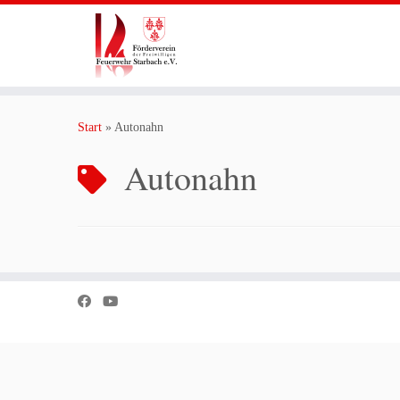
Zum
Inhalt
Start
»
Autonahn
springen
Autonahn