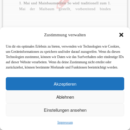
1. Mai und Mainbaumstellen So wird traditionell zum 1.
Mai der Maibaum gestellt, vorbereitend binden
engagierte Frauen, Männer und Kinder des Dorfes die
Maibaumkrone. Hierzu wird von vielerlei Hecken und
Bäumen Reisig gesammelt und mit bunten […]
Zustimmung verwalten
Kreativgarage für Starbach
Um dir ein optimales Erlebnis zu bieten, verwenden wir Technologien wie Cookies,
um Geräteinformationen zu speichern und/oder darauf zuzugreifen. Wenn du diesen
Technologien zustimmst, können wir Daten wie das Surfverhalten oder eindeutige IDs
auf dieser Website verarbeiten. Wenn du deine Zustimmung nicht erteilst oder
zurückziehst, können bestimmte Merkmale und Funktionen beeinträchtigt werden.
Akzeptieren
·
© 2026
Förderverein der Freiwilligen Feuerwehr Starbach e.V.
·
Präsentiert von
·
Ablehnen
Entworfen mit dem
Customizr-Theme
·
Einstellungen ansehen
Impressum